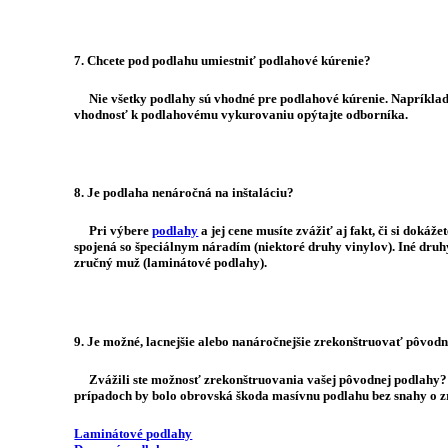
7. Chcete pod podlahu umiestniť podlahové kúrenie?
Nie všetky podlahy sú vhodné pre podlahové kúrenie. Napríklad dr
vhodnosť k podlahovému vykurovaniu opýtajte odborníka.
8. Je podlaha nenáročná na inštaláciu?
Pri výbere
podlahy
a jej cene musíte zvážiť aj fakt, či si do
spojená so špeciálnym náradím (niektoré druhy vinylov). Iné druh
zručný muž (laminátové podlahy).
9. Je možné, lacnejšie alebo nanáročnejšie zrekonštruovať pôvod
Zvážili ste možnosť zrekonštruovania vašej pôvodnej podlahy? V p
prípadoch by bolo obrovská škoda masívnu podlahu bez snahy o z
Laminátové podlahy