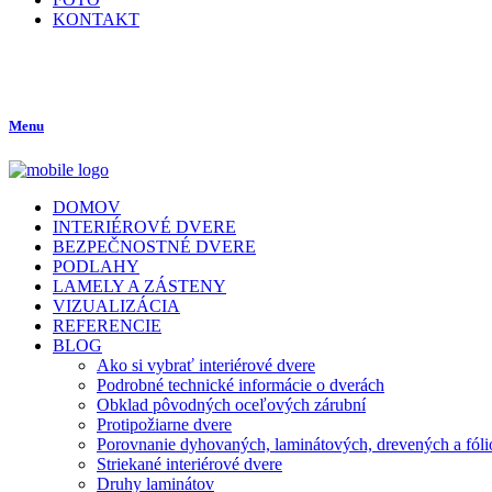
KONTAKT
Menu
DOMOV
INTERIÉROVÉ DVERE
BEZPEČNOSTNÉ DVERE
PODLAHY
LAMELY A ZÁSTENY
VIZUALIZÁCIA
REFERENCIE
BLOG
Ako si vybrať interiérové dvere
Podrobné technické informácie o dverách
Obklad pôvodných oceľových zárubní
Protipožiarne dvere
Porovnanie dyhovaných, laminátových, drevených a fóli
Striekané interiérové dvere
Druhy laminátov