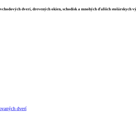
 vchodových dverí, drevených okien, schodísk a mnohých ďalších stolárskych v
ovaných dverí