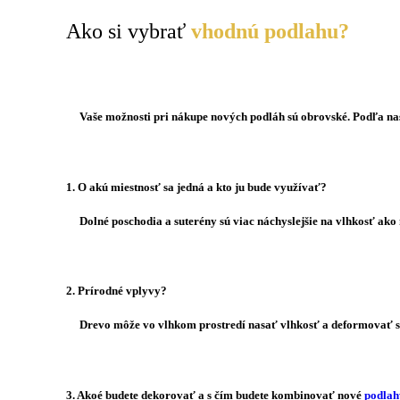
Ako si vybrať
vhodnú podlahu?
Vaše možnosti pri nákupe nových podláh sú obrovské. Podľa nasle
1. O akú miestnosť sa jedná a kto ju bude využívať?
Dolné poschodia a suterény sú viac náchyslejšie na vlhkosť ako m
2. Prírodné vplyvy?
Drevo môže vo vlhkom prostredí nasať vlhkosť a deformovať sa. P
3. Akoé budete dekorovať a s čím budete kombinovať nové
podlah