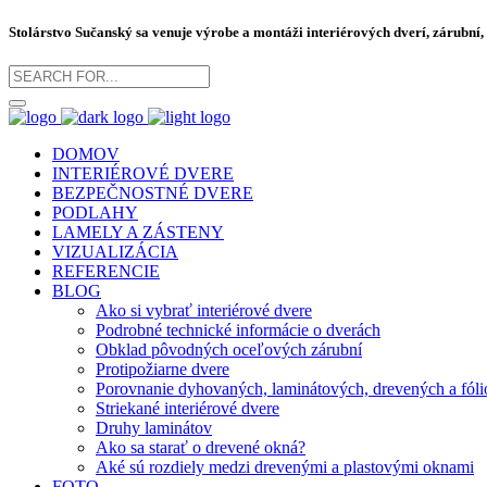
Stolárstvo Sučanský sa venuje výrobe a montáži
interiérových dverí
,
zárubní
,
DOMOV
INTERIÉROVÉ DVERE
BEZPEČNOSTNÉ DVERE
PODLAHY
LAMELY A ZÁSTENY
VIZUALIZÁCIA
REFERENCIE
BLOG
Ako si vybrať interiérové dvere
Podrobné technické informácie o dverách
Obklad pôvodných oceľových zárubní
Protipožiarne dvere
Porovnanie dyhovaných, laminátových, drevených a fóli
Striekané interiérové dvere
Druhy laminátov
Ako sa starať o drevené okná?
Aké sú rozdiely medzi drevenými a plastovými oknami
FOTO