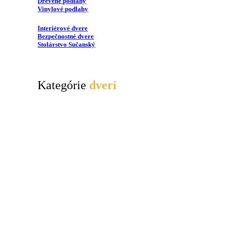
Drevené podlahy
Vinylové podlahy
Interiérové dvere
Bezpečnostné dvere
Stolárstvo Sučanský
Kategórie
dverí