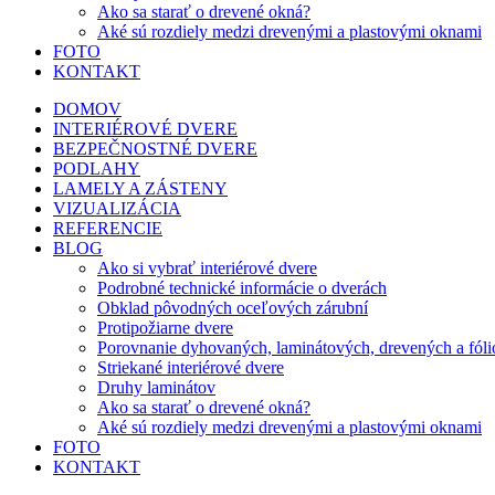
Ako sa starať o drevené okná?
Aké sú rozdiely medzi drevenými a plastovými oknami
FOTO
KONTAKT
DOMOV
INTERIÉROVÉ DVERE
BEZPEČNOSTNÉ DVERE
PODLAHY
LAMELY A ZÁSTENY
VIZUALIZÁCIA
REFERENCIE
BLOG
Ako si vybrať interiérové dvere
Podrobné technické informácie o dverách
Obklad pôvodných oceľových zárubní
Protipožiarne dvere
Porovnanie dyhovaných, laminátových, drevených a fóli
Striekané interiérové dvere
Druhy laminátov
Ako sa starať o drevené okná?
Aké sú rozdiely medzi drevenými a plastovými oknami
FOTO
KONTAKT