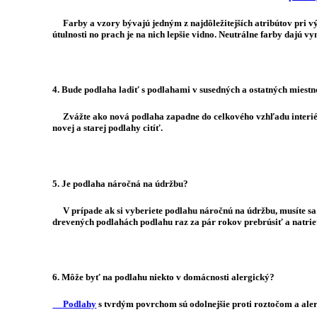
Farby a vzory bývajú jedným z najdôležitejších atribútov pri výb
útulnosti no prach je na nich lepšie vidno. Neutrálne farby dajú 
4. Bude podlaha ladiť s podlahami v susedných a ostatných miestn
Zvážte ako nová podlaha zapadne do celkového vzhľadu interiéru.
novej a starej podlahy citíť.
5. Je podlaha náročná na údržbu?
V prípade ak si vyberiete podlahu náročnú na údržbu, musíte sa z
drevených podlahách podlahu raz za pár rokov prebrúsiť a natrie
6. Môže byť na podlahu niekto v domácnosti alergický?
Podlahy
s tvrdým povrchom sú odolnejšie proti roztočom a aler