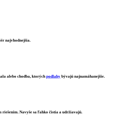
ér najvhodnejšia.
hala alebo chodba, ktorých
podlahy
bývajú najnamáhanejšie.
riešením. Navyše sa ľahko čistia a udržiavajú.