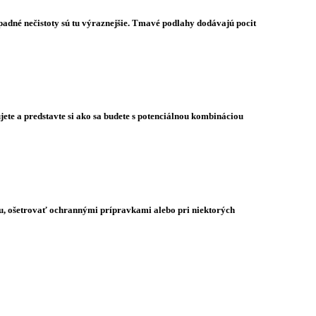
padné nečistoty sú tu výraznejšie. Tmavé podlahy dodávajú pocit
te a predstavte si ako sa budete s potenciálnou kombináciou
 ju, ošetrovať ochrannými prípravkami alebo pri niektorých