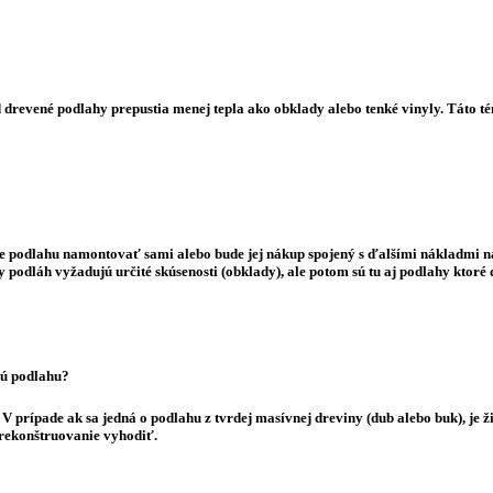
evené podlahy prepustia menej tepla ako obklady alebo tenké vinyly. Táto téma
kážete podlahu namontovať sami alebo bude jej nákup spojený s ďalšími nákladm
y podláh vyžadujú určité skúsenosti (obklady), ale potom sú tu aj podlahy ktor
nú podlahu?
rípade ak sa jedná o podlahu z tvrdej masívnej dreviny (dub alebo buk), je ži
rekonštruovanie vyhodiť.