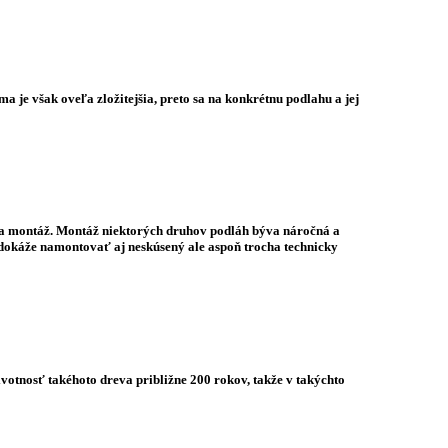
 je však oveľa zložitejšia, preto sa na konkrétnu podlahu a jej
i na montáž. Montáž niektorých druhov podláh býva náročná a
é dokáže namontovať aj neskúsený ale aspoň trocha technicky
votnosť takéhoto dreva približne 200 rokov, takže v takýchto