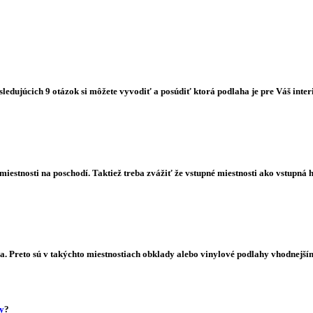
dujúcich 9 otázok si môžete vyvodiť a posúdiť ktorá podlaha je pre Váš interi
iestnosti na poschodí. Taktiež treba zvážiť že vstupné miestnosti ako vstupná 
reto sú v takýchto miestnostiach obklady alebo vinylové podlahy vhodnejším 
y
?