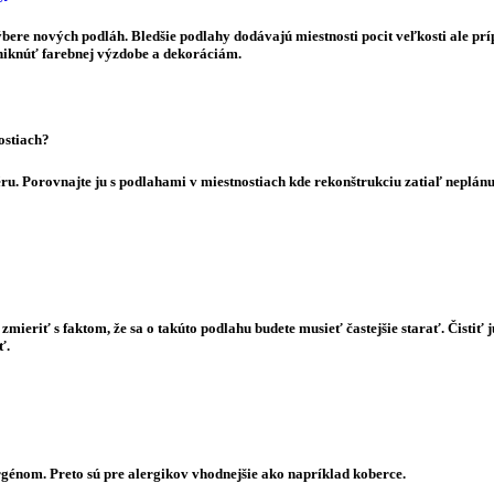
ere nových podláh. Bledšie podlahy dodávajú miestnosti pocit veľkosti ale prí
vyniknúť farebnej výzdobe a dekoráciám.
ostiach?
 Porovnajte ju s podlahami v miestnostiach kde rekonštrukciu zatiaľ neplánuje
mieriť s faktom, že sa o takúto podlahu budete musieť častejšie starať. Čistiť
ť.
génom. Preto sú pre alergikov vhodnejšie ako napríklad koberce.