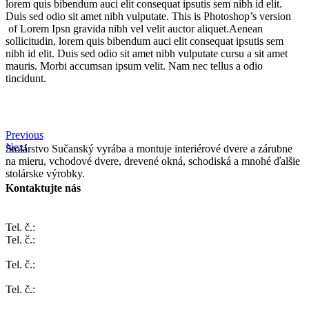
lorem quis bibendum auci elit consequat ipsutis sem nibh id elit.
Duis sed odio sit amet nibh vulputate. This is Photoshop’s version
of Lorem Ipsn gravida nibh vel velit auctor aliquet.Aenean
sollicitudin, lorem quis bibendum auci elit consequat ipsutis sem
nibh id elit. Duis sed odio sit amet nibh vulputate cursu a sit amet
mauris. Morbi accumsan ipsum velit. Nam nec tellus a odio
tincidunt.
VIEW FEATURES
Previous
Next
Stolárstvo Sučanský vyrába a montuje interiérové dvere a zárubne
na mieru, vchodové dvere, drevené okná, schodiská a mnohé ďalšie
stolárske výrobky.
Kontaktujte nás
ČACHTICE 1025
Tel. č.:
032/7787 301
Tel. č.:
0903 231 742
BRATISLAVA, Cyprichova 4
Tel. č.:
0904 901 799
ŽILINA, Pivovarská 1068
Tel. č.:
0904 901 799
TRNAVA, Jerichova 288