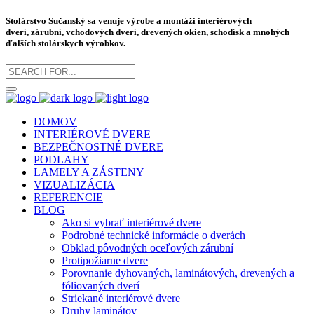
Stolárstvo Sučanský sa venuje výrobe a montáži
interiérových
dverí
,
zárubní
, vchodových dverí, drevených okien, schodísk a mnohých
ďalších stolárskych výrobkov.
DOMOV
INTERIÉROVÉ DVERE
BEZPEČNOSTNÉ DVERE
PODLAHY
LAMELY A ZÁSTENY
VIZUALIZÁCIA
REFERENCIE
BLOG
Ako si vybrať interiérové dvere
Podrobné technické informácie o dverách
Obklad pôvodných oceľových zárubní
Protipožiarne dvere
Porovnanie dyhovaných, laminátových, drevených a
fóliovaných dverí
Striekané interiérové dvere
Druhy laminátov