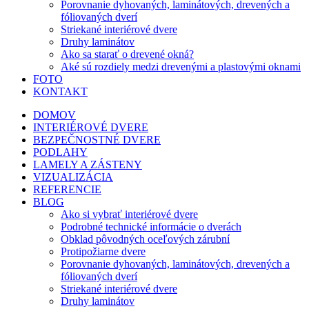
Porovnanie dyhovaných, laminátových, drevených a
fóliovaných dverí
Striekané interiérové dvere
Druhy laminátov
Ako sa starať o drevené okná?
Aké sú rozdiely medzi drevenými a plastovými oknami
FOTO
KONTAKT
DOMOV
INTERIÉROVÉ DVERE
BEZPEČNOSTNÉ DVERE
PODLAHY
LAMELY A ZÁSTENY
VIZUALIZÁCIA
REFERENCIE
BLOG
Ako si vybrať interiérové dvere
Podrobné technické informácie o dverách
Obklad pôvodných oceľových zárubní
Protipožiarne dvere
Porovnanie dyhovaných, laminátových, drevených a
fóliovaných dverí
Striekané interiérové dvere
Druhy laminátov