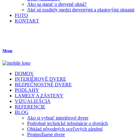
Ako sa starať o drevené okná?
Aké sú rozdiely medzi drevenými a plastovými oknami
FOTO
KONTAKT
Menu
DOMOV
INTERIÉROVÉ DVERE
BEZPEČNOSTNÉ DVERE
PODLAHY
LAMELY A ZÁSTENY
VIZUALIZÁCIA
REFERENCIE
BLOG
Ako si vybrať interiérové dvere
Podrobné technické informácie o dverách
Obklad pôvodných oceľových zárubní
Protipožiarne dvere