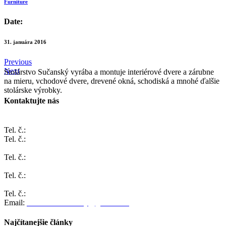
Furniture
Date:
31. januára 2016
Previous
Next
Stolárstvo Sučanský vyrába a montuje interiérové dvere a zárubne
na mieru, vchodové dvere, drevené okná, schodiská a mnohé ďalšie
stolárske výrobky.
Kontaktujte nás
ČACHTICE 1025
Tel. č.:
032/7787 301
Tel. č.:
0903 231 742
BRATISLAVA, Cyprichova 4
Tel. č.:
0904 901 799
ŽILINA, Pivovarská 1068
Tel. č.:
0904 901 799
TRNAVA, Jerichova 288
Tel. č.:
0904 901 799
Email:
stolarstvo.sucansky@gmail.com
Najčítanejšie články