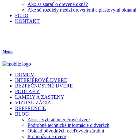
Ako sa starať o drevené okná?
Aké sú rozdiely medzi drevenými a plastovými oknami
FOTO
KONTAKT
Menu
DOMOV
INTERIÉROVÉ DVERE
BEZPEČNOSTNÉ DVERE
PODLAHY
LAMELY A ZÁSTENY
VIZUALIZÁCIA
REFERENCIE
BLOG
Ako si vybrať interiérové dvere
Podrobné technické informácie o dverách
Obklad pôvodných oceľových zárubní
Protipožiarne dvere