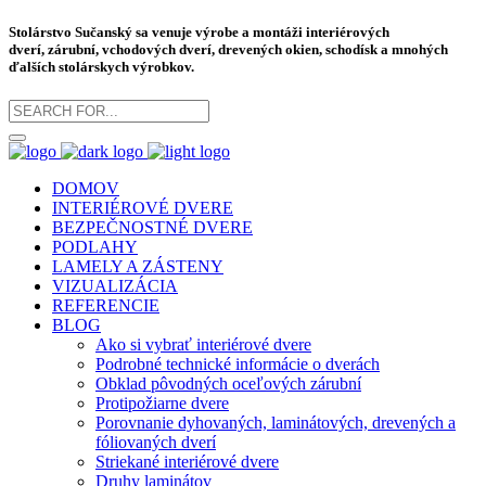
Stolárstvo Sučanský sa venuje výrobe a montáži
interiérových
dverí
,
zárubní
, vchodových dverí, drevených okien, schodísk a mnohých
ďalších stolárskych výrobkov.
DOMOV
INTERIÉROVÉ DVERE
BEZPEČNOSTNÉ DVERE
PODLAHY
LAMELY A ZÁSTENY
VIZUALIZÁCIA
REFERENCIE
BLOG
Ako si vybrať interiérové dvere
Podrobné technické informácie o dverách
Obklad pôvodných oceľových zárubní
Protipožiarne dvere
Porovnanie dyhovaných, laminátových, drevených a
fóliovaných dverí
Striekané interiérové dvere
Druhy laminátov