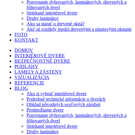
Porovnanie dyhovaných, laminátových, drevených a
fóliovaných dverí
Striekané interiérové dvere
Druhy laminátov
Ako sa starať o drevené okná?
Aké sú rozdiely medzi drevenými a plastovými oknami
FOTO
KONTAKT
DOMOV
INTERIÉROVÉ DVERE
BEZPEČNOSTNÉ DVERE
PODLAHY
LAMELY A ZÁSTENY
VIZUALIZÁCIA
REFERENCIE
BLOG
Ako si vybrať interiérové dvere
Podrobné technické informácie o dverách
Obklad pôvodných oceľových zárubní
Protipožiarne dvere
Porovnanie dyhovaných, laminátových, drevených a
fóliovaných dverí
Striekané interiérové dvere
Druhy laminátov