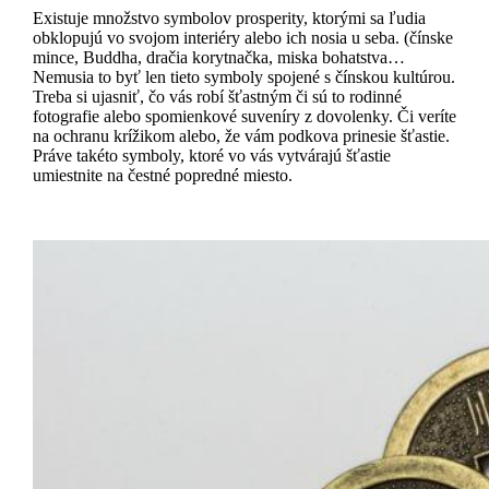
Existuje množstvo symbolov prosperity, ktorými sa ľudia
obklopujú vo svojom interiéry alebo ich nosia u seba. (čínske
mince, Buddha, dračia korytnačka, miska bohatstva…
Nemusia to byť len tieto symboly spojené s čínskou kultúrou.
Treba si ujasniť, čo vás robí šťastným či sú to rodinné
fotografie alebo spomienkové suveníry z dovolenky. Či veríte
na ochranu krížikom alebo, že vám podkova prinesie šťastie.
Práve takéto symboly, ktoré vo vás vytvárajú šťastie
umiestnite na čestné popredné miesto.