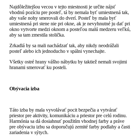
Najdôležitejšou vecou v tejto miestnosti je určite nájsť
vhodnú pozíciu pre posteľ, tá by nemala byť umiestnená tak,
aby vaše nohy smerovali do dverí. Posteľ by mala byť
umiestnená pri stene nie pri okne, ak je nevyhnutné ju dať pri
okno vytvorte medzi oknom a posteľou malú medzeru veľkú,
aby sa tam zmestila stolička.
Zrkadlá by sa mali nachádzať tak, aby nikdy neodrážali
posteľ alebo ich jednoducho v spálni vynechajte.
Všetky ostré hrany vášho nábytku by taktiež nemali svojimi
hranami smerovať ku posteli.
Obývacia izba
Táto izba by mala vyvolávať pocit bezpečia a vytvárať
priestor pre aktivity, komunikáciu a priestor pre celú rodinu.
Harmónia sa dá dosiahnuť použitím vhodnej farby a práve
pre obývaciu izbu sa doporučujú zemité farby podlahy a časti
zariadenia v sýtych.