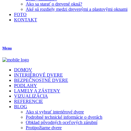
Ako sa starať o drevené okná?
Aké sú rozdiely medzi drevenými a plastovými oknami
FOTO
KONTAKT
Menu
DOMOV
INTERIÉROVÉ DVERE
BEZPEČNOSTNÉ DVERE
PODLAHY
LAMELY A ZÁSTENY
VIZUALIZÁCIA
REFERENCIE
BLOG
Ako si vybrať interiérové dvere
Podrobné technické informácie o dverách
Obklad pôvodných oceľových zárubní
Protipožiarne dvere