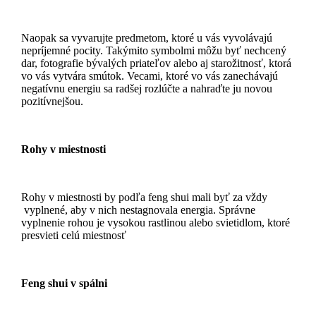
Naopak sa vyvarujte predmetom, ktoré u vás vyvolávajú
nepríjemné pocity. Takýmito symbolmi môžu byť nechcený
dar, fotografie bývalých priateľov alebo aj starožitnosť, ktorá
vo vás vytvára smútok. Vecami, ktoré vo vás zanechávajú
negatívnu energiu sa radšej rozlúčte a nahraďte ju novou
pozitívnejšou.
Rohy v miestnosti
Rohy v miestnosti by podľa feng shui mali byť za vždy
vyplnené, aby v nich nestagnovala energia. Správne
vyplnenie rohou je vysokou rastlinou alebo svietidlom, ktoré
presvieti celú miestnosť
Feng shui v spálni