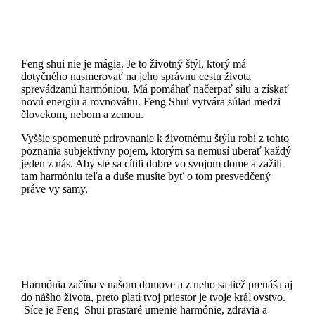
Feng shui nie je mágia. Je to životný štýl, ktorý má
dotyčného nasmerovať na jeho správnu cestu života
sprevádzanú harmóniou. Má pomáhať načerpať silu a získať
novú energiu a rovnováhu. Feng Shui vytvára súlad medzi
človekom, nebom a zemou.
Vyššie spomenuté prirovnanie k životnému štýlu robí z tohto
poznania subjektívny pojem, ktorým sa nemusí uberať každý
jeden z nás. Aby ste sa cítili dobre vo svojom dome a zažili
tam harmóniu teľa a duše musíte byť o tom presvedčený
práve vy samy.
Harmónia začína v našom domove a z neho sa tiež prenáša aj
do nášho života, preto platí tvoj priestor je tvoje kráľovstvo.
Síce je Feng Shui prastaré umenie harmónie, zdravia a