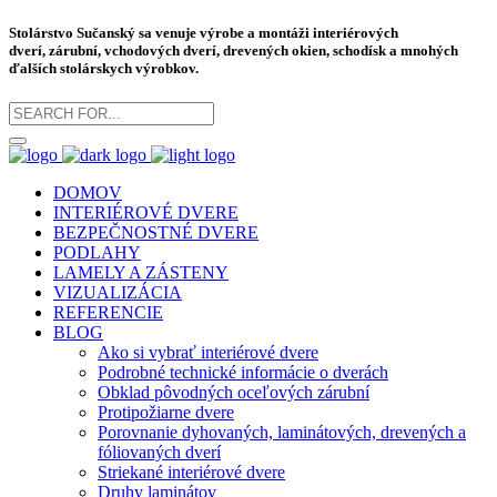
Stolárstvo Sučanský sa venuje výrobe a montáži
interiérových
dverí
,
zárubní
, vchodových dverí, drevených okien, schodísk a mnohých
ďalších stolárskych výrobkov.
DOMOV
INTERIÉROVÉ DVERE
BEZPEČNOSTNÉ DVERE
PODLAHY
LAMELY A ZÁSTENY
VIZUALIZÁCIA
REFERENCIE
BLOG
Ako si vybrať interiérové dvere
Podrobné technické informácie o dverách
Obklad pôvodných oceľových zárubní
Protipožiarne dvere
Porovnanie dyhovaných, laminátových, drevených a
fóliovaných dverí
Striekané interiérové dvere
Druhy laminátov