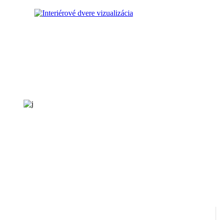
Kontaktujte nás
V prípade akýchkoľvek otázok nás neváhajte kontaktovať alebo navštíviť v
niektorej z našich prevádzok v
Čachticiach
,
Bratislave
alebo
Trnave
.