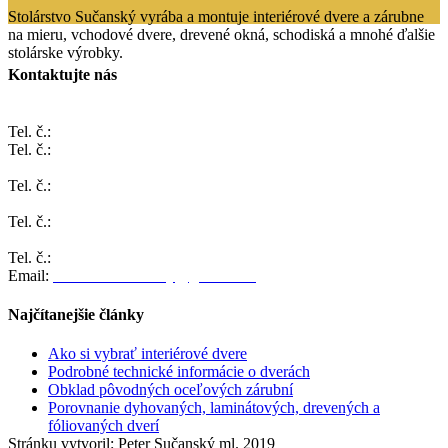
Stolárstvo Sučanský vyrába a montuje interiérové dvere a zárubne
na mieru, vchodové dvere, drevené okná, schodiská a mnohé ďalšie
stolárske výrobky.
Kontaktujte nás
ČACHTICE 1025
Tel. č.:
032/7787 301
Tel. č.:
0903 231 742
BRATISLAVA, Cyprichova 4
Tel. č.:
0904 901 799
ŽILINA, Pivovarská 1068
Tel. č.:
0904 901 799
TRNAVA, Jerichova 288
Tel. č.:
0904 901 799
Email:
stolarstvo.sucansky@gmail.com
Najčítanejšie články
Ako si vybrať interiérové dvere
Podrobné technické informácie o dverách
Obklad pôvodných oceľových zárubní
Porovnanie dyhovaných, laminátových, drevených a
fóliovaných dverí
Stránku vytvoril: Peter Sučanský ml. 2019