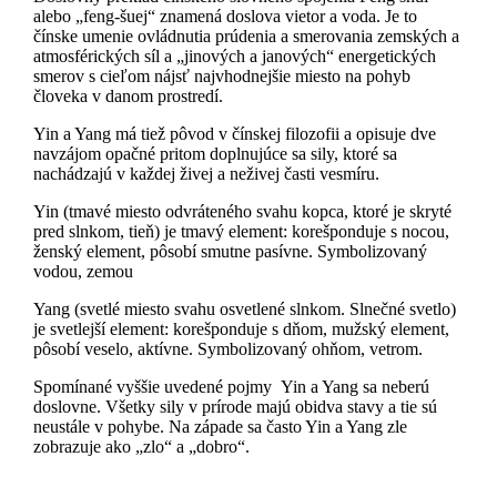
alebo „feng-šuej“ znamená doslova vietor a voda. Je to
čínske umenie ovládnutia prúdenia a smerovania zemských a
atmosférických síl a „jinových a janových“ energetických
smerov s cieľom nájsť najvhodnejšie miesto na pohyb
človeka v danom prostredí.
Yin a Yang má tiež pôvod v čínskej filozofii a opisuje dve
navzájom opačné pritom doplnujúce sa sily, ktoré sa
nachádzajú v každej živej a neživej časti vesmíru.
Yin (tmavé miesto odvráteného svahu kopca, ktoré je skryté
pred slnkom, tieň) je tmavý element: korešponduje s nocou,
ženský element, pôsobí smutne pasívne. Symbolizovaný
vodou, zemou
Yang (svetlé miesto svahu osvetlené slnkom. Slnečné svetlo)
je svetlejší element: korešponduje s dňom, mužský element,
pôsobí veselo, aktívne. Symbolizovaný ohňom, vetrom.
Spomínané vyššie uvedené pojmy Yin a Yang sa neberú
doslovne. Všetky sily v prírode majú obidva stavy a tie sú
neustále v pohybe. Na západe sa často Yin a Yang zle
zobrazuje ako „zlo“ a „dobro“.