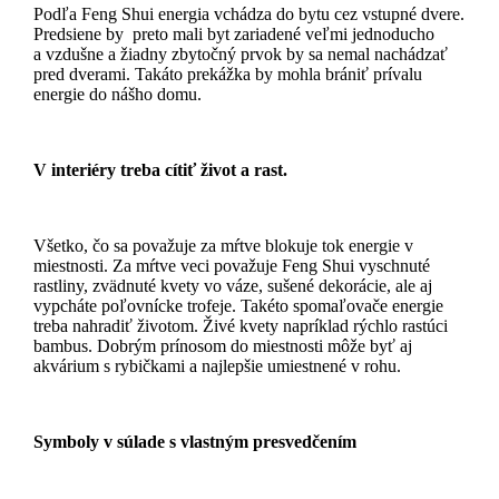
Podľa Feng Shui energia vchádza do bytu cez vstupné dvere.
Predsiene by preto mali byt zariadené veľmi jednoducho
a vzdušne a žiadny zbytočný prvok by sa nemal nachádzať
pred dverami. Takáto prekážka by mohla brániť prívalu
energie do nášho domu.
V interiéry treba cítiť život a rast.
Všetko, čo sa považuje za mŕtve blokuje tok energie v
miestnosti. Za mŕtve veci považuje Feng Shui vyschnuté
rastliny, zvädnuté kvety vo váze, sušené dekorácie, ale aj
vypcháte poľovnícke trofeje. Takéto spomaľovače energie
treba nahradiť životom. Živé kvety napríklad rýchlo rastúci
bambus. Dobrým prínosom do miestnosti môže byť aj
akvárium s rybičkami a najlepšie umiestnené v rohu.
Symboly v súlade s vlastným presvedčením