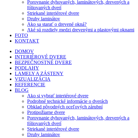
Porovnanie dyhovaných, laminátových, drevených a
fóliovaných dverí
Striekané interiérové dvere
Druhy laminátov
Ako sa starať o drevené okná?
Aké sú rozdiely medzi drevenými a plastovými oknami
FOTO
KONTAKT
DOMOV
INTERIÉROVÉ DVERE
BEZPEČNOSTNÉ DVERE
PODLAHY
LAMELY A ZÁSTENY
VIZUALIZÁCIA
REFERENCIE
BLOG
Ako si vybrať interiérové dvere
Podrobné technické informácie o dverách
Obklad pôvodných oceľových zárubní
Protipožiarne dvere
Porovnanie dyhovaných, laminátových, drevených a
fóliovaných dverí
Striekané interiérové dvere
Druhy laminátov