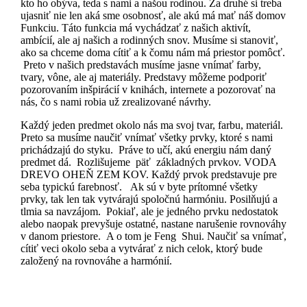
kto ho obýva, teda s nami a našou rodinou. Za druhé si treba
ujasniť nie len aká sme osobnosť, ale akú má mať náš domov
Funkciu. Táto funkcia má vychádzať z našich aktivít,
ambícií, ale aj našich a rodinných snov. Musíme si stanoviť,
ako sa chceme doma cítiť a k čomu nám má priestor pomôcť.
Preto v našich predstavách musíme jasne vnímať farby,
tvary, vône, ale aj materiály. Predstavy môžeme podporiť
pozorovaním inšpirácií v knihách, internete a pozorovať na
nás, čo s nami robia už zrealizované návrhy.
Každý jeden predmet okolo nás ma svoj tvar, farbu, materiál.
Preto sa musíme naučiť vnímať všetky prvky, ktoré s nami
prichádzajú do styku. Práve to učí, akú energiu nám daný
predmet dá. Rozlišujeme päť základných prvkov. VODA
DREVO OHEŇ ZEM KOV. Každý prvok predstavuje pre
seba typickú farebnosť. Ak sú v byte prítomné všetky
prvky, tak len tak vytvárajú spoločnú harmóniu. Posilňujú a
tlmia sa navzájom. Pokiaľ, ale je jedného prvku nedostatok
alebo naopak prevyšuje ostatné, nastane narušenie rovnováhy
v danom priestore. A o tom je Feng Shui. Naučiť sa vnímať,
cítiť veci okolo seba a vytvárať z nich celok, ktorý bude
založený na rovnováhe a harmónií.