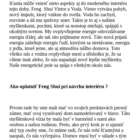
šťastia môže vniesť nieto aspekty aj do moderného interiéru
tejto doby. Feng Shui Vietor a Voda. Vietor vytvára pohyb,
nový impulz, ktorý vnikne do svetla. Voda ho zachytí,
rozvinie a dá mu správny smer. Takto je to aj s našimi
myšlienkami, pocitmi, ktoré sa nonstop miešajú, spájajú s
okolitým svetom. My ovplyvňujeme energie odovzdávame
energiu ďalej, ale tak sito prijímame novú. Táto nová prijatá
energia zahrňuje energiu ľudí, ktorými sa stretávame, energia
z jedla, ktoré jeme, ale aj atmosféra nášho domova. Toto
všetko nás z vnútra ovplyvňuje mení a dôsledku je, že sa
cítime inak alebo, že nás napadajú nové lepšie myšlienky.
Naše energetické pole sa spája s všetkým okolo nás.
Ako uplatniť Feng Shui pri návrhu interiéru ?
Prvom rade by sme mali mať vo svojich predstavách presný
zámer, mať svoj vysnívaný dom namodelovaný v hlave. Táto
myšlienková vízia by mala byť v harmónií s nami ako
osobou a našou rodinou. Preto, ako prvý krok je si ujasniť
aký typ osoby sme, čo máme radi, čo nás robí šťastnými a
naopak, čo nás vyčerpáva. Domov musí byť v súlade s tým