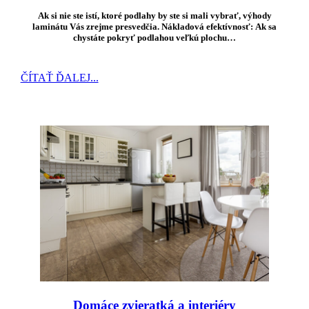
Ak si nie ste istí, ktoré podlahy by ste si mali vybrať, výhody
laminátu Vás zrejme presvedčia.
Nákladová efektívnosť:
Ak sa
chystáte pokryť podlahou veľkú plochu…
ČÍTAŤ ĎALEJ...
Domáce zvieratká a interiéry