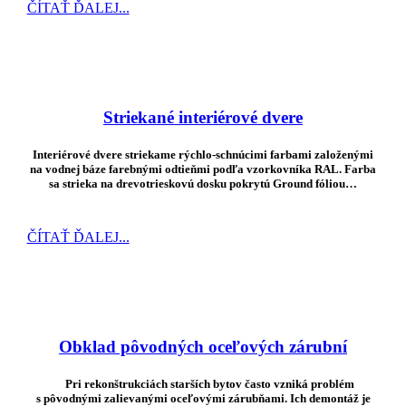
ČÍTAŤ ĎALEJ...
Striekané interiérové dvere
Interiérové dvere striekame rýchlo-schnúcimi farbami založenými
na vodnej báze farebnými odtieňmi podľa vzorkovníka RAL. Farba
sa strieka na drevotrieskovú dosku pokrytú Ground fóliou…
ČÍTAŤ ĎALEJ...
Obklad pôvodných oceľových zárubní
Pri rekonštrukciách starších bytov často vzniká problém
s pôvodnými zalievanými oceľovými zárubňami. Ich demontáž je