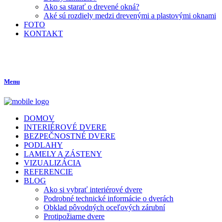
Ako sa starať o drevené okná?
Aké sú rozdiely medzi drevenými a plastovými oknami
FOTO
KONTAKT
Menu
DOMOV
INTERIÉROVÉ DVERE
BEZPEČNOSTNÉ DVERE
PODLAHY
LAMELY A ZÁSTENY
VIZUALIZÁCIA
REFERENCIE
BLOG
Ako si vybrať interiérové dvere
Podrobné technické informácie o dverách
Obklad pôvodných oceľových zárubní
Protipožiarne dvere