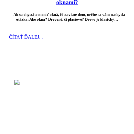
oknami?
Ak sa chystáte meniť okná, či staviate dom, určite sa vám naskytla
otázka: Aké okná? Drevené, či plastové? Drevo je klasický…
ČÍTAŤ ĎALEJ...
Kontaktujte nás
V prípade akýchkoľvek otázok nás neváhajte kontaktovať alebo navštíviť v
niektorej z našich prevádzok v
Čachticiach
,
Bratislave, Žiline
alebo
Trnave
.