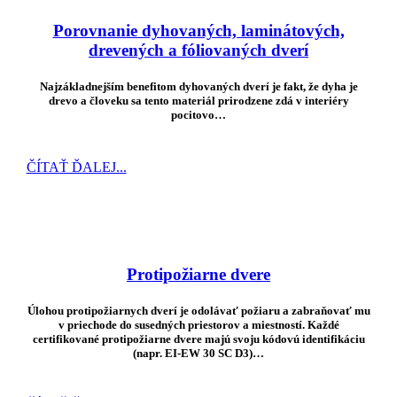
Porovnanie dyhovaných, laminátových,
drevených a fóliovaných dverí
Najzákladnejším benefitom dyhovaných dverí je fakt, že dyha je
drevo a človeku sa tento materiál prirodzene zdá v interiéry
pocitovo…
ČÍTAŤ ĎALEJ...
Protipožiarne dvere
Úlohou protipožiarnych dverí je odolávať požiaru a zabraňovať mu
v priechode do susedných priestorov a miestností. Každé
certifikované protipožiarne dvere majú svoju kódovú identifikáciu
(napr.
EI-EW 30 SC D3
)…