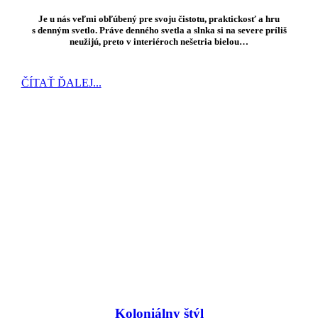
Je u nás veľmi obľúbený pre svoju čistotu, praktickosť a hru
s denným svetlo. Práve denného svetla a slnka si na severe príliš
neužijú, preto v interiéroch nešetria bielou…
ČÍTAŤ ĎALEJ...
Koloniálny štýl