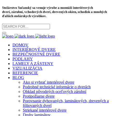
Stolárstvo Sučanský sa venuje výrobe a montáži
interiérových
dverí
,
zárubní
, vchodových dverí, drevených okien, schodísk a mnohých
ďalších stolárskych výrobkov.
DOMOV
INTERIÉROVÉ DVERE
BEZPEČNOSTNÉ DVERE
PODLAHY
LAMELY A ZÁSTENY
VIZUALIZÁCIA
REFERENCIE
BLOG
Ako si vybrať interiérové dvere
Podrobné technické informácie o dverách
Obklad pôvodných oceľových zárubní
Protipožiarne dvere
Porovnanie dyhovaných, laminátových, drevených a
fóliovaných dverí
Striekané interiérové dvere
Druhy laminátov