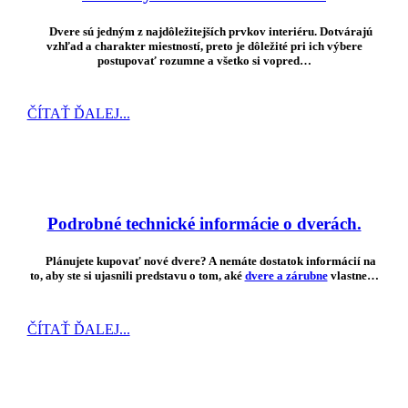
Dvere
sú jedným z najdôležitejších prvkov interiéru. Dotvárajú
vzhľad a charakter miestností, preto je dôležité pri ich výbere
postupovať rozumne a všetko si vopred…
ČÍTAŤ ĎALEJ...
Podrobné technické informácie o dverách.
Plánujete kupovať nové dvere? A nemáte dostatok informácií na
to, aby ste si ujasnili predstavu o tom, aké
dvere a zárubne
vlastne…
ČÍTAŤ ĎALEJ...