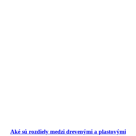
Aké sú rozdiely medzi drevenými a plastovými