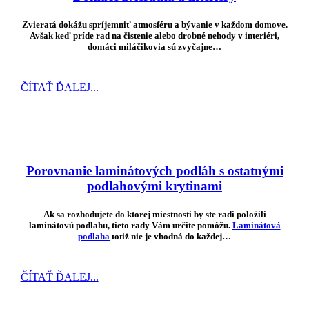
Zvieratá dokážu spríjemniť atmosféru a bývanie v každom domove.
Avšak keď príde rad na čistenie alebo drobné nehody v interiéri,
domáci miláčikovia sú zvyčajne…
ČÍTAŤ ĎALEJ...
Porovnanie laminátových podláh s ostatnými
podlahovými krytinami
Ak sa rozhodujete do ktorej miestnosti by ste radi položili
laminátovú podlahu, tieto rady Vám určite pomôžu.
Laminátová
podlaha
totiž nie je vhodná do každej…
ČÍTAŤ ĎALEJ...