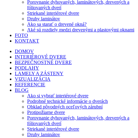
Porovnanie dyhovaných, laminátových, drevených a
fóliovaných dverí
Striekané interiérové dvere
Druhy laminátov
Ako sa starať o drevené okná?
Aké sú rozdiely medzi drevenými a plastovými oknami
FOTO
KONTAKT
DOMOV
INTERIÉROVÉ DVERE
BEZPEČNOSTNÉ DVERE
PODLAHY
LAMELY A ZÁSTENY
VIZUALIZÁCIA
REFERENCIE
BLOG
Ako si vybrať interiérové dvere
Podrobné technické informácie o dverách
Obklad pôvodných oceľových zárubní
Protipožiarne dvere
Porovnanie dyhovaných, laminátových, drevených a
fóliovaných dverí
Striekané interiérové dvere
Druhy laminátov