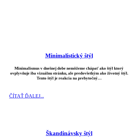
Minimalistický štýl
Minimalismus v dnešnej dobe nemôžeme chápať ako štýl ktorý
ovplyvňuje iba vizuálnu stránku, ale predovšetkým ako životný štýl.
Tento štýl je reakcia na prebytočný…
ČÍTAŤ ĎALEJ...
Škandinávsky štýl