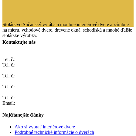
Stolárstvo Sučanský vyrába a montuje interiérové dvere a zárubne
na mieru, vchodové dvere, drevené okná, schodiská a mnohé ďalšie
stolárske výrobky.
Kontaktujte nás
ČACHTICE 1025
Tel. č.:
032/7787 301
Tel. č.:
0903 231 742
BRATISLAVA, Cyprichova 4
Tel. č.:
0904 901 799
ŽILINA, Pivovarská 1068
Tel. č.:
0904 901 799
TRNAVA, Jerichova 288
Tel. č.:
0904 901 799
Email:
stolarstvo.sucansky@gmail.com
Najčítanejšie články
Ako si vybrať interiérové dvere
Podrobné technické informácie o dverách